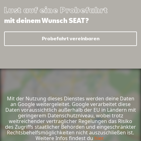
Ser­vice­be­ra­ter
Lust auf eine Probefahrt
Mail schreiben
Anrufen
mit deinem Wunsch SEAT?
Mail schreiben
Anrufen
Probefahrt vereinbaren
Luca
Mail schreiben
Anrufen
Stöck
Chris­ti­an
Aus­bil­dung KFZ-Me­cha­tro­nik
Hend­rich
Ver­käu­fer Neu- & Ge­braucht­
wa­gen, Ver­käu­fer EU Neu- und
Se­li­na
Ge­braucht­fahr­zeu­ge
Bue­no
Mit der Nutzung dieses Dienstes werden deine Daten
an Google weitergeleitet. Google verarbeitet diese
Ser­vice­as­sis­ten­tin
Daten voraussichtlich außerhalb der EU in Ländern mit
Mail schreiben
Anrufen
geringerem Datenschutzniveau, wobei trotz
weitreichender vertraglicher Regelungen das Risiko
des Zugriffs staatlicher Behörden und eingeschränkter
Rechtsbehelfsmöglichkeiten nicht auszuschließen ist.
Mail schreiben
Anrufen
Weitere Infos findest du
hier.