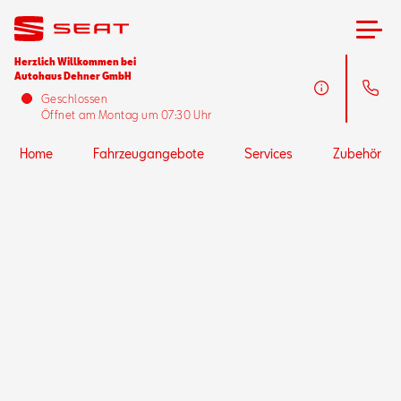
Herzlich Willkommen bei
Autohaus Dehner GmbH
Home
Geschlossen
Öffnet am Montag um 07:30 Uhr
Fahrzeugangebote
Home
Fahrzeugangebote
Services
Zubehör
Services
Zubehör
SEAT FOR BUSINESS
Über uns