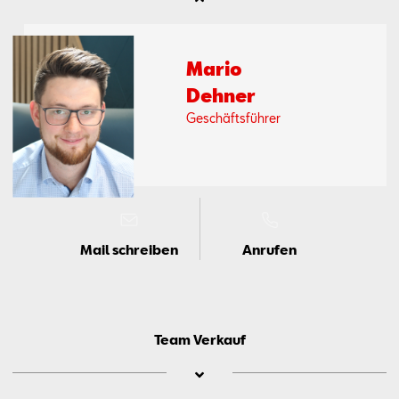
Ma­rio
Deh­ner
Ge­schäfts­füh­rer
Mail schreiben
Anrufen
Team Verkauf