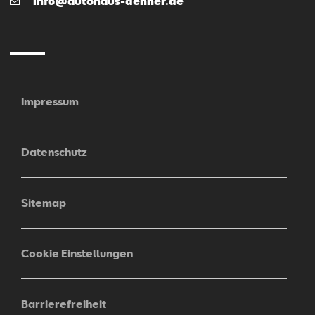
info@autohaus-dehner.de
Mail
Mail schreiben
Anrufen
Impressum
Sel­mir
Datenschutz
So­fic
KFZ-Me­cha­tro­ni­ker
Sitemap
Cookie Einstellungen
Mail schreiben
Anrufen
Barrierefreiheit